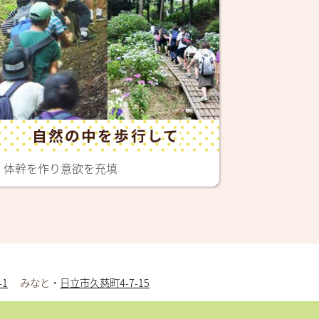
自然の中を歩行して
体幹を作り意欲を充填
1
みなと・
日立市久慈町4-7-15