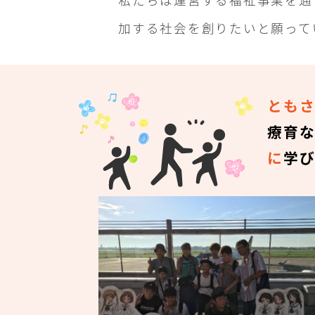
加する社会を創りたいと願って
とも
療育
に
学