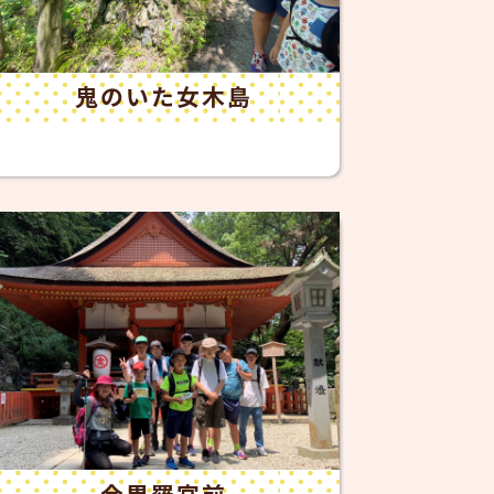
鬼のいた女木島
金毘羅宮前