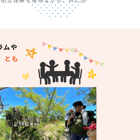
ラムや
、
とも